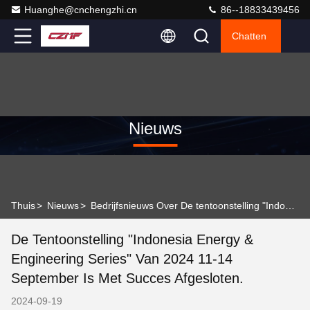
Huanghe@cnchengzhi.cn
86--18833439456
Chatten
Nieuws
Thuis
>
Nieuws
>
Bedrijfsnieuws Over De tentoonstelling "Indonesia Energy & Engineering Series" van 2024 11-14 september is met succes afgesloten.
De Tentoonstelling "Indonesia Energy &
Engineering Series" Van 2024 11-14
September Is Met Succes Afgesloten.
2024-09-19