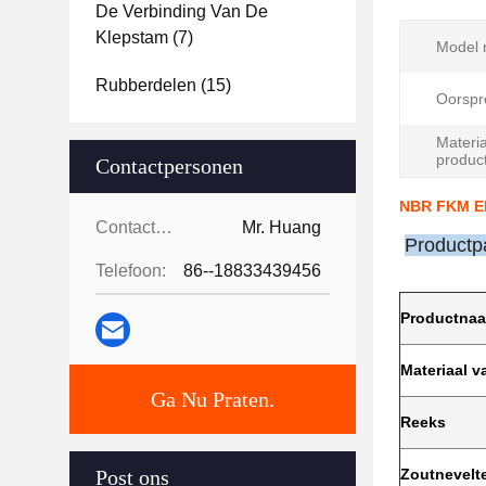
De Verbinding Van De
Klepstam
(7)
Model n
Rubberdelen
(15)
Oorspr
Materia
product
Contactpersonen
NBR FKM EP
Contactpersonen:
Mr. Huang
Productp
Telefoon:
86--18833439456
Productna
Materiaal v
Ga Nu Praten.
Reeks
Post ons
Zoutnevelt