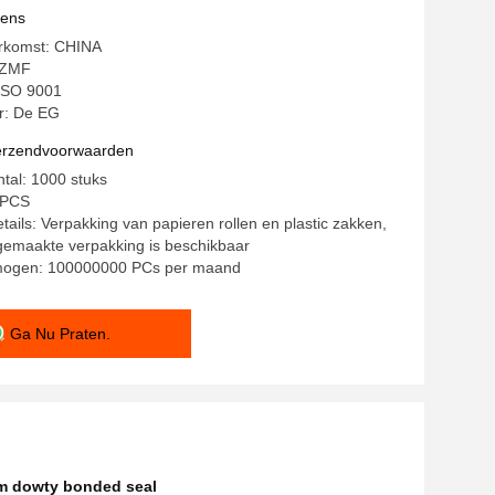
vens
erkomst: CHINA
CZMF
 ISO 9001
: De EG
verzendvoorwaarden
ntal: 1000 stuks
/ PCS
tails: Verpakking van papieren rollen en plastic zakken,
gemaakte verpakking is beschikbaar
mogen: 100000000 PCs per maand
Ga Nu Praten.
m dowty bonded seal