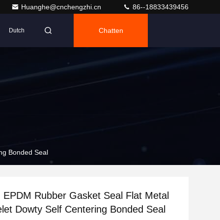
Huanghe@cnchengzhi.cn
86--18833439456
Chatten
Dutch
ing Bonded Seal
EPDM Rubber Gasket Seal Flat Metal
let Dowty Self Centering Bonded Seal