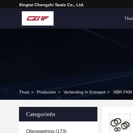
Xingtai Chengzhi Seals Co., Ltd.
Thui
Thuis
>
Producten
>
Verbinding In Entrepot
>
NBR FKM E
Categorieën
Oliezegelring
(173)