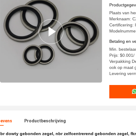
Productgege
Plaats van h
Merknaam: 
Certificering:
Modelnummer
Betaling en 
Min. bestelaa
Prijs: $0.001
Verpakking De
ook op maat 
Levering ver
evens
Productbeschrijving
br dowty gebonden zegel
,
nbr zelfcentrerend gebonden zegel
,
fk