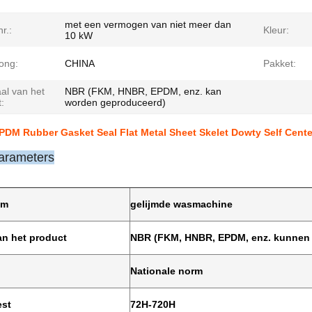
met een vermogen van niet meer dan
r.:
Kleur:
10 kW
ong:
CHINA
Pakket:
al van het
NBR (FKM, HNBR, EPDM, enz. kan
:
worden geproduceerd)
DM Rubber Gasket Seal Flat Metal Sheet Skelet Dowty Self Cent
arameters
am
gelijmde wasmachine
an het product
NBR (FKM, HNBR, EPDM, enz. kunnen
Nationale norm
est
72H-720H