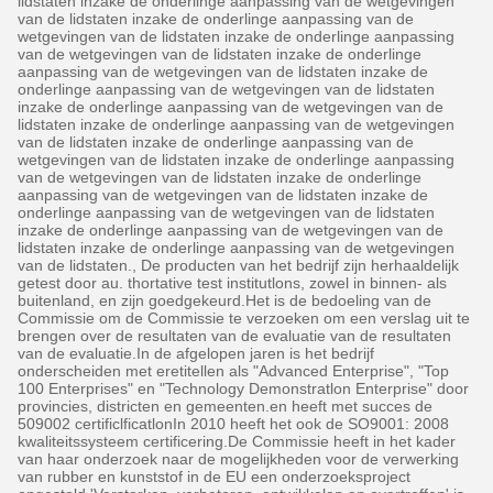
lidstaten inzake de onderlinge aanpassing van de wetgevingen
van de lidstaten inzake de onderlinge aanpassing van de
wetgevingen van de lidstaten inzake de onderlinge aanpassing
van de wetgevingen van de lidstaten inzake de onderlinge
aanpassing van de wetgevingen van de lidstaten inzake de
onderlinge aanpassing van de wetgevingen van de lidstaten
inzake de onderlinge aanpassing van de wetgevingen van de
lidstaten inzake de onderlinge aanpassing van de wetgevingen
van de lidstaten inzake de onderlinge aanpassing van de
wetgevingen van de lidstaten inzake de onderlinge aanpassing
van de wetgevingen van de lidstaten inzake de onderlinge
aanpassing van de wetgevingen van de lidstaten inzake de
onderlinge aanpassing van de wetgevingen van de lidstaten
inzake de onderlinge aanpassing van de wetgevingen van de
lidstaten inzake de onderlinge aanpassing van de wetgevingen
van de lidstaten., De producten van het bedrijf zijn herhaaldelijk
getest door au. thortative test institutlons, zowel in binnen- als
buitenland, en zijn goedgekeurd.Het is de bedoeling van de
Commissie om de Commissie te verzoeken om een verslag uit te
brengen over de resultaten van de evaluatie van de resultaten
van de evaluatie.In de afgelopen jaren is het bedrijf
onderscheiden met eretitellen als "Advanced Enterprise", "Top
100 Enterprises" en "Technology Demonstratlon Enterprise" door
provincies, districten en gemeenten.en heeft met succes de
509002 certificlficatlonIn 2010 heeft het ook de SO9001: 2008
kwaliteitssysteem certificering.De Commissie heeft in het kader
van haar onderzoek naar de mogelijkheden voor de verwerking
van rubber en kunststof in de EU een onderzoeksproject