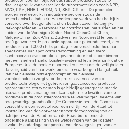
produceert voornamelijk varlous rubber producten zoals O-
ringHet gebruik van verschillende rubbermaterialen zoals NBR,
MVO, FPM, HNBR, EPDM, NR, SBR, CR, enz.De producten
worden veel gebruikt in industriële sectoren zoals de
petrochemische industrie.Het verkoopnetwerk van het bedrijf is
verspreid over het gehele land en bedient zeven belangrijke
verkoopgebieden, waaronder het noordoosten, het zuiden en het
zuiden van de Verenigde Staten.Noord-ChinaOost-China,
Midden-China, Zuid-China, Zuidwest en Noordwest.Het bedrijf
heeft geavanceerde productie-apparatuur geïntroduceerd, een
productie van 10000 stuks per dag., een verscheidenheid aan
specificaties van spotvoorraadvoorziening en een sterk
klantenservice-systeem dat is gevormd door het te combineren
met een snel en handig logistiek-systeem,Het is belangrijk dat de
Europese Unie de nodige maatregelen neemt om de veiligheid en
de veiligheid van haar werknemers te waarborgen.Het gebruik
van het nieuwste ontwerpconcept en de nieuwste
vormtechnologie zorgt voor de pro-ressiveness van de
producttechnologie:Het gebruik van geavanceerde productie-
apparatuur en testsystemen is geleidelijk geïntegreerd met de
nieuwste productmanagementconcepten., de kwaliteit van de
producten in de productieprocedure te waarborgen: selectie van
hoogwaardige grondstoffen,De Commissie heeft de Commissie
verzocht om een voorstel voor een richtlijn van de Raad tot
vaststelling van de voorwaarden voor de toepassing van de
richtlijnen van de Raad en van de Raad betreffende de
onderlinge aanpassing van de wetgevingen van de lidstaten
inzake de onderlinge aanpassing van de wetgevingen van de