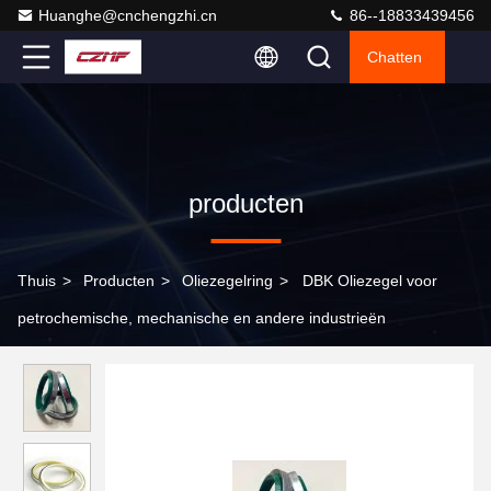
Huanghe@cnchengzhi.cn
86--18833439456
Chatten
producten
Thuis
>
Producten
>
Oliezegelring
>
DBK Oliezegel voor
petrochemische, mechanische en andere industrieën