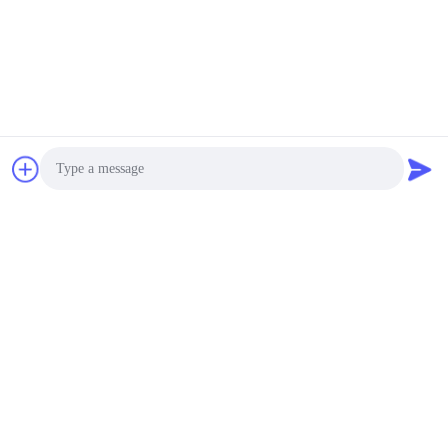
15 16 20
Ga Nu Praten.
Ga Nu Praten.
Xingtai Chengzhi Seals Co., Ltd.
Huanghe@cnchengzhi.cn
86--18833439456
Photo
Huangcun, provincie Pingxiang
Video Call
Audio Call
China Goede kwaliteit Oliezegelring Auteursrecht © 2024-
2025 Xingtai Chengzhi Seals Co., Ltd. . Alle rechten