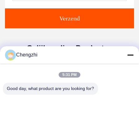
Verzend
Gelijkaardige Producten
Chengzhi
5:31 PM
Good day, what product are you looking for?
Video
Video
Vrije NBR injector olie
V-vormige stofcombinatie
afdichting ring EPDM
oliezegelring 280 290 300
FKM nitril rubber O ringen
310 315 X 310 315 320 X