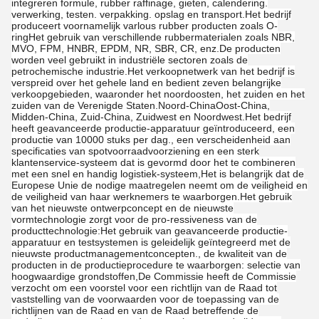
integreren formule, rubber raffinage, gieten, calendering.
verwerking, testen. verpakking. opslag en transport.Het bedrijf
produceert voornamelijk varlous rubber producten zoals O-
ringHet gebruik van verschillende rubbermaterialen zoals NBR,
MVO, FPM, HNBR, EPDM, NR, SBR, CR, enz.De producten
worden veel gebruikt in industriële sectoren zoals de
petrochemische industrie.Het verkoopnetwerk van het bedrijf is
verspreid over het gehele land en bedient zeven belangrijke
verkoopgebieden, waaronder het noordoosten, het zuiden en het
zuiden van de Verenigde Staten.Noord-ChinaOost-China,
Midden-China, Zuid-China, Zuidwest en Noordwest.Het bedrijf
heeft geavanceerde productie-apparatuur geïntroduceerd, een
productie van 10000 stuks per dag., een verscheidenheid aan
specificaties van spotvoorraadvoorziening en een sterk
klantenservice-systeem dat is gevormd door het te combineren
met een snel en handig logistiek-systeem,Het is belangrijk dat de
Europese Unie de nodige maatregelen neemt om de veiligheid en
de veiligheid van haar werknemers te waarborgen.Het gebruik
van het nieuwste ontwerpconcept en de nieuwste
vormtechnologie zorgt voor de pro-ressiveness van de
producttechnologie:Het gebruik van geavanceerde productie-
apparatuur en testsystemen is geleidelijk geïntegreerd met de
nieuwste productmanagementconcepten., de kwaliteit van de
producten in de productieprocedure te waarborgen: selectie van
hoogwaardige grondstoffen,De Commissie heeft de Commissie
verzocht om een voorstel voor een richtlijn van de Raad tot
vaststelling van de voorwaarden voor de toepassing van de
richtlijnen van de Raad en van de Raad betreffende de