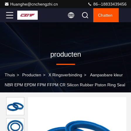
Huanghe@cnchengzhi.cn
86--18833439456
Chatten
producten
Thuis
>
Producten
>
X Ringsverbinding
>
Aanpasbare kleur
NBR EPM EPDM FPM FFPM CR Silicon Rubber Piston Ring Seal