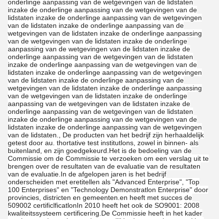
onderlinge aanpassing van de wetgevingen van de lidstaten
inzake de onderlinge aanpassing van de wetgevingen van de
lidstaten inzake de onderlinge aanpassing van de wetgevingen
van de lidstaten inzake de onderlinge aanpassing van de
wetgevingen van de lidstaten inzake de onderlinge aanpassing
van de wetgevingen van de lidstaten inzake de onderlinge
aanpassing van de wetgevingen van de lidstaten inzake de
onderlinge aanpassing van de wetgevingen van de lidstaten
inzake de onderlinge aanpassing van de wetgevingen van de
lidstaten inzake de onderlinge aanpassing van de wetgevingen
van de lidstaten inzake de onderlinge aanpassing van de
wetgevingen van de lidstaten inzake de onderlinge aanpassing
van de wetgevingen van de lidstaten inzake de onderlinge
aanpassing van de wetgevingen van de lidstaten inzake de
onderlinge aanpassing van de wetgevingen van de lidstaten
inzake de onderlinge aanpassing van de wetgevingen van de
lidstaten inzake de onderlinge aanpassing van de wetgevingen
van de lidstaten., De producten van het bedrijf zijn herhaaldelijk
getest door au. thortative test institutlons, zowel in binnen- als
buitenland, en zijn goedgekeurd.Het is de bedoeling van de
Commissie om de Commissie te verzoeken om een verslag uit te
brengen over de resultaten van de evaluatie van de resultaten
van de evaluatie.In de afgelopen jaren is het bedrijf
onderscheiden met eretitellen als "Advanced Enterprise", "Top
100 Enterprises" en "Technology Demonstratlon Enterprise" door
provincies, districten en gemeenten.en heeft met succes de
509002 certificlficatlonIn 2010 heeft het ook de SO9001: 2008
kwaliteitssysteem certificering.De Commissie heeft in het kader