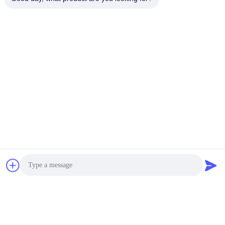
Tags:
leverancier van rubber o ring afdichting
rubberen x ringzegel
fkm x ringzegel
Contactpersonen
Contactpersonen:
Mr. Huang
Telefoon:
86--18833439456
Ga Nu Praten.