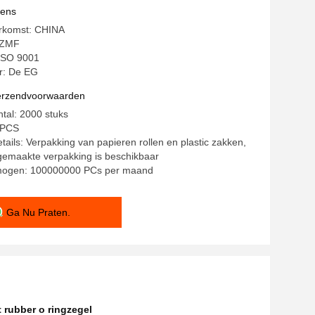
vens
erkomst: CHINA
CZMF
 ISO 9001
: De EG
verzendvoorwaarden
ntal: 2000 stuks
/ PCS
tails: Verpakking van papieren rollen en plastic zakken,
gemaakte verpakking is beschikbaar
mogen: 100000000 PCs per maand
Ga Nu Praten.
t rubber o ringzegel