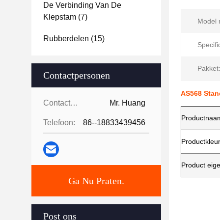
De Verbinding Van De
Klepstam
(7)
Model n
Rubberdelen
(15)
Specifi
Pakket
Contactpersonen
AS568 Stan
Contactpersonen:
Mr. Huang
Productnaa
Telefoon:
86--18833439456
Productkleu
Product eig
Ga Nu Praten.
Post ons