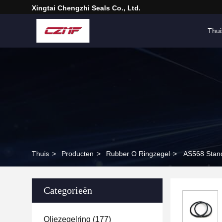
Xingtai Chengzhi Seals Co., Ltd.
Thui
Thuis
>
Producten
>
Rubber O Ringzegel
>
AS568 Stand
Categorieën
Oliezegelring
(177)