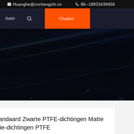
Huanghe@cnchengzhi.cn
86--18833439456
Chatten
Dutch
andaard Zwarte PTFE-dichtingen Matte
ie-dichtingen PTFE