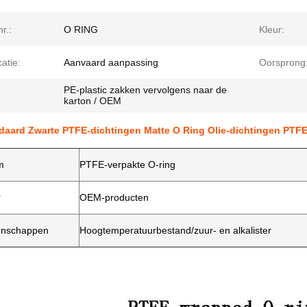
r.:
O RING
Kleur:
catie:
Aanvaard aanpassing
Oorsprong
PE-plastic zakken vervolgens naar de
:
karton / OEM
daard Zwarte PTFE-dichtingen Matte O Ring Olie-dichtingen PTF
m
PTFE-verpakte O-ring
r
OEM-producten
enschappen
Hoogtemperatuurbestand/zuur- en alkalister