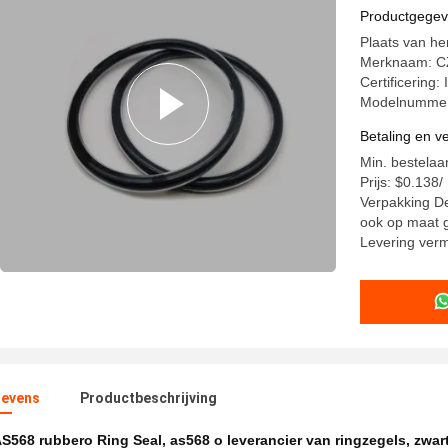
Productgege
Plaats van h
Merknaam: 
Certificering:
Modelnummer
Betaling en 
Min. bestelaa
Prijs: $0.138
Verpakking De
ook op maat 
Levering ver
evens
Productbeschrijving
S568 rubbero Ring Seal
,
as568 o leverancier van ringzegels
,
zwar