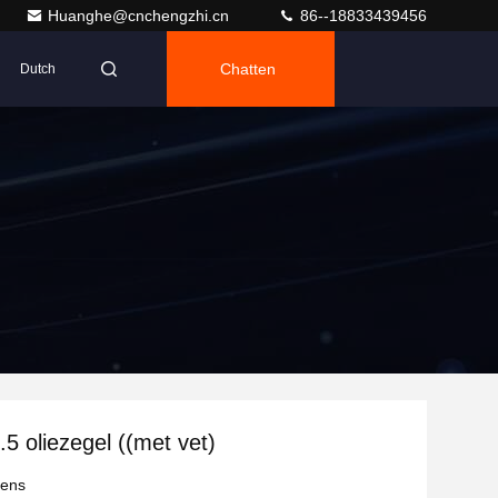
Huanghe@cnchengzhi.cn
86--18833439456
Chatten
Dutch
.5 oliezegel ((met vet)
vens