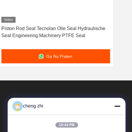
Video
Vid
Piston Rod Seal Tecnolan Olie Seal Hydraulische
Hyd
Seal Engineering Machinery PTFE Seal
Ring
afdi
Ga Nu Praten.
cheng zhi
10:44 PM