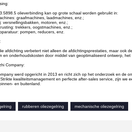
sing:
.5898.5 olieverbinding kan op grote schaal worden gebruikt in:
achines: graafmachines, laadmachines, enz.;
j: versnellingsbakken, motoren, enz.;
usting: trekkers, oogstmachines, enz.;
apparatuur: pompen, reducers, enz.
:
ie afdichting verbetert niet alleen de afdichtingsprestaties, maar ook de
en en onderhoudskosten door middel van geoptimaliseerd ontwerp, het
zhi Company:
pany werd opgericht in 2013 en richt zich op het onderzoek en de ontw
.Strikte kwaliteitsmanagement en perfecte after-sales service, zijn w
 binnen- en buitenland.
gelring
rubberen oliezegelring
mechanische oliezegelring