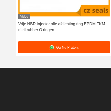
Video
olie
Vrije NBR injector olie afdichting ring EPDM FKM
nitril rubber O ringen
Ga Nu Praten.