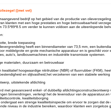
oliezegel ((met vet)
onaangevend bedrijf op het gebied van de productie van olieverzegelin
 van klanten met een hoge prestaties en hoge betrouwbaarheid verzeg
n 73.5*89*8.5 om verder te kunnen voldoen aan de uiteenlopende beho
n:
otte, brede toepassing
lievergrendeling heeft een binnendiameter van 73,5 mm, een buitendi
or middelgrote en grote mechanische apparatuur en is geschikt voor e
s, auto's, landbouwmachines en industriële transmissie systemen.
e materialen, duurzaam en betrouwbaar
kwalitatief hoogwaardige nitrilrubber (NBR) of fluorrubber (FKM), hee
estendigheid en slijtvastheid,het verzekeren van een stabiele werkin
ntwerp, uitstekende afdichting
 met geavanceerd enkel- of dubbellip afdichtingsconstructieontwerp v
ingen binnendringen, verlengt het de levensduur van de apparatuur,e
teitscontrole, kwaliteitsborging
l ondergaat een strenge kwaliteitsinspectie om ervoor te zorgen dat de
de niveau in de industrie bereiken, waardoor klanten een zorgeloze 