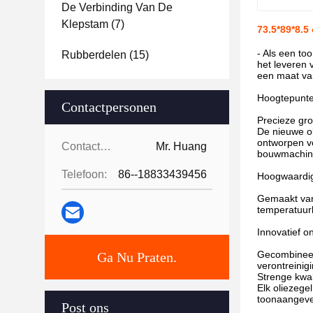
De Verbinding Van De
Klepstam
(7)
73.5*89*8.5 
- Als een to
Rubberdelen
(15)
het leveren
een maat va
Hoogtepunte
Contactpersonen
Precieze gro
De nieuwe o
ontworpen vo
Contactpersonen:
Mr. Huang
bouwmachine
Telefoon:
86--18833439456
Hoogwaardig
Gemaakt van 
temperatuurb
Innovatief o
Gecombineerd
Ga Nu Praten.
verontreinig
Strenge kwali
Elk oliezege
toonaangeven
Post ons