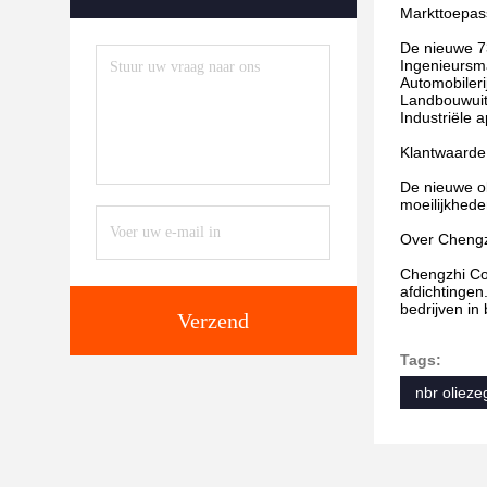
Markttoepas
De nieuwe 73
Ingenieursm
Automobileri
Landbouwuitr
Industriële 
Klantwaarde
De nieuwe ol
moeilijkhed
Over Cheng
Chengzhi Com
afdichtingen
bedrijven in
Verzend
Tags:
nbr olieze