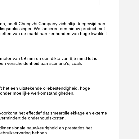
gen, heeft Chengzhi Company zich altijd toegewijd aan
elingsoplossingen.We lanceren een nieuw product met
eften van de markt aan zeehonden van hoge kwaliteit.
ameter van 89 mm en een dikte van 8,5 mm.Het is
en verscheidenheid aan scenario's, zoals
ft het een uitstekende oliebestendigheid, hoge
g onder moeilijke werkomstandigheden.
oorkomt het effectief dat smeerolielekkage en externe
n vermindert de onderhoudskosten.
 dimensionale nauwkeurigheid en prestaties het
gebruikservaring hebben.