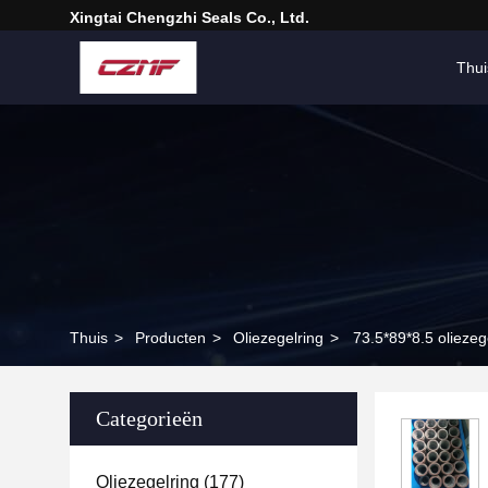
Xingtai Chengzhi Seals Co., Ltd.
Thui
Thuis
>
Producten
>
Oliezegelring
>
73.5*89*8.5 oliezeg
Categorieën
Oliezegelring
(177)