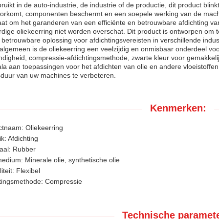
ruikt in de auto-industrie, de industrie of de productie, dit product blin
oorkomt, componenten beschermt en een soepele werking van de mach
aat om het garanderen van een efficiënte en betrouwbare afdichting van
ige oliekeerring niet worden overschat. Dit product is ontworpen om 
 betrouwbare oplossing voor afdichtingsvereisten in verschillende indus
algemeen is de oliekeerring een veelzijdig en onmisbaar onderdeel v
ndigheid, compressie-afdichtingsmethode, zwarte kleur voor gemakkelij
la aan toepassingen voor het afdichten van olie en andere vloeistoffen.
sduur van uw machines te verbeteren.
Kenmerken:
tnaam: Oliekeerring
k: Afdichting
aal: Rubber
dium: Minerale olie, synthetische olie
liteit: Flexibel
htingsmethode: Compressie
Technische paramete