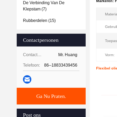
Markeren:
F
De Verbinding Van De
Klepstam
(7)
Materia
Rubberdelen
(15)
Gebrui
Contactpersonen
Toepas
Contactpersonen:
Mr. Huang
Vorm:
Telefoon:
86--18833439456
Flexibel ol
Ga Nu Praten.
Post ons