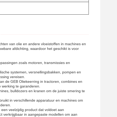
hten van olie en andere vloeistoffen in machines en
wbare afdichting, waardoor het geschikt is voor
oepassingen zoals motoren, transmissies en
raulische systemen, versnellingsbakken, pompen en
ssing vereisen.
an de GEB Oliekeerring in tractoren, combines en
 werking te garanderen.
ines, bulldozers en kranen om de juiste smering te
ebruikt in verschillende apparatuur en machines om
nderen.
 een veelzijdig product dat voldoet aan
uct verkrijgbaar in aangepaste modellen om aan