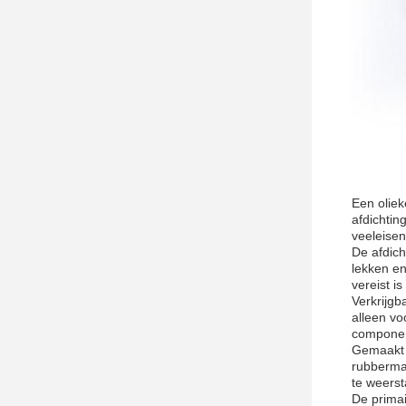
Een oliek
afdichtin
veeleise
De afdich
lekken en
vereist i
Verkrijgb
alleen vo
componen
Gemaakt v
rubbermat
te weerst
De primai