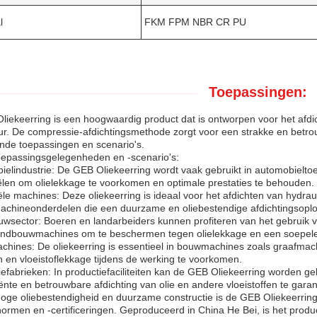
l
FKM FPM NBR CR PU
Toepassingen:
iekeerring is een hoogwaardig product dat is ontworpen voor het afdic
r. De compressie-afdichtingsmethode zorgt voor een strakke en betrou
ende toepassingen en scenario's.
oepassingsgelegenheden en -scenario's:
ielindustrie: De GEB Oliekeerring wordt vaak gebruikt in automobielt
iëlen om olielekkage te voorkomen en optimale prestaties te behouden.
iële machines: Deze oliekeerring is ideaal voor het afdichten van hyd
achineonderdelen die een duurzame en oliebestendige afdichtingsoplo
wsector: Boeren en landarbeiders kunnen profiteren van het gebruik v
andbouwmachines om te beschermen tegen olielekkage en een soepele
hines: De oliekeerring is essentieel in bouwmachines zoals graafmach
en vloeistoflekkage tijdens de werking te voorkomen.
iefabrieken: In productiefaciliteiten kan de GEB Oliekeerring worden g
iënte en betrouwbare afdichting van olie en andere vloeistoffen te gara
hoge oliebestendigheid en duurzame constructie is de GEB Oliekeerring
normen en -certificeringen. Geproduceerd in China He Bei, is het prod