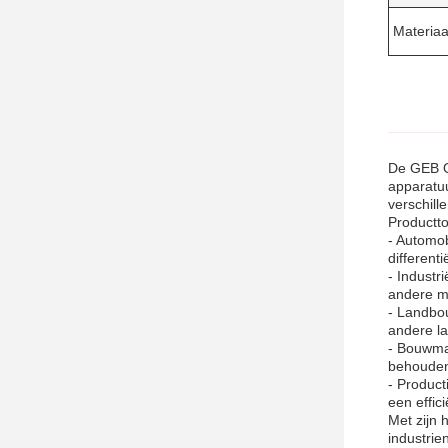
Materiaa
De GEB Ol
apparatuu
verschill
Productt
- Automob
different
- Industr
andere m
- Landbou
andere l
- Bouwmac
behouden 
- Product
een effic
Met zijn 
industrie