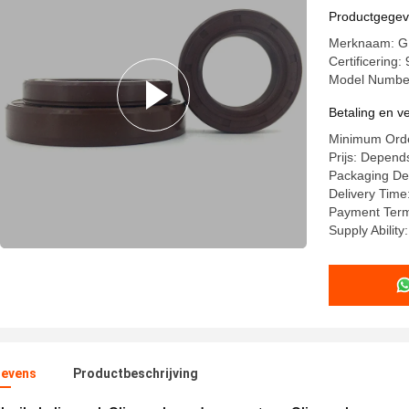
Productgege
Merknaam: 
Certificering
Model Number
Betaling en 
Minimum Orde
Prijs: Depen
Packaging Det
Delivery Tim
Payment Te
Supply Abilit
evens
Productbeschrijving