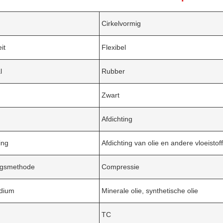
Cirkelvormig
eit
Flexibel
l
Rubber
Zwart
Afdichting
ing
Afdichting van olie en andere vloeisto
ingsmethode
Compressie
dium
Minerale olie, synthetische olie
TC