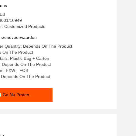
vens
GEB
: 9001/16949
: Customized Products
verzendvoorwaarden
r Quantity: Depends On The Product
ds On The Product
ails: Plastic Bag + Carton
e: Depends On The Product
rms: EXW、FOB
y: Depends On The Product
Ga Nu Praten.