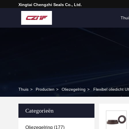
Xingtai Chengzhi Seals Co., Ltd.
Thui
Thuis
>
Producten
>
Oliezegelring
>
Flexibel oliedicht 
Categorieën
Oliezegelring
(177)