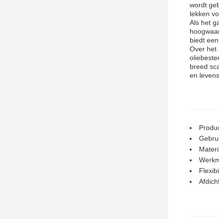
wordt geb
lekken v
Als het g
hoogwaard
biedt een
Over het 
oliebeste
breed sca
en leven
Produc
Gebrui
Materi
Werkme
Flexibi
Afdic