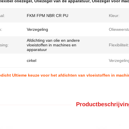
lexibel oliezegel
,
Oliezegel van de apparatuur
,
Oliezegel voor ma
al:
FKM FPM NBR CR PU
Kleur:
k:
Verzegeling
Olieweerst
Afdichting van olie en andere
sing:
vloeistoffen in machines en
Flexibiliteit:
apparatuur
cirkel
Verzegeli
iedicht Ultieme keuze voor het afdichten van vloeistoffen in mach
Productbeschrijvin