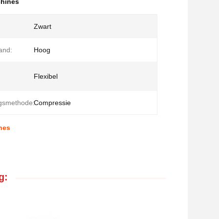
chines
Zwart
and:
Hoog
Flexibel
ngsmethode:
Compressie
ines
g: