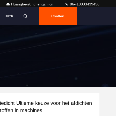
Huanghe@cnchengzhi.cn
86--18833439456
Chatten
Dutch
liedicht Ultieme keuze voor het afdichten
stoffen in machines