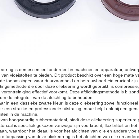
eerring is een essentieel onderdeel in machines en apparatuur, ontwo
g van vloeistoffen te bieden. Dit product beschikt over een hoge mate v
nde toepassingen waar duurzaamheid en betrouwbaarheid cruciaal zijn.
tingsmethode die door deze oliekeerring wordt gebruikt, is compressie, 
 verontreiniging effectief voorkomt. Deze afdichtingsmethode is bijzond
s om de integriteit van de afdichting te behouden.
aar in een klassieke zwarte kleur, is deze oliekeerring zowel functioneel 
or een strakke en professionele uitstraling, maar helpt ook bij een gemak
ten in de machine.
an hoogwaardig rubbermateriaal, biedt deze oliekeerring superieure p
eriaal is specifiek gekozen vanwege zijn veerkracht, flexibiliteit en
aan, waardoor het ideaal is voor het afdichten van olie en andere vloei
re toepassing van deze oliekeerring is het afdichten van olie en andere