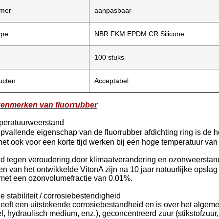
mer
aanpasbaar
ype
NBR FKM EPDM CR Silicone
100 stuks
ucten
Acceptabel
kenmerken van fluorrubber
peratuurweerstand
vallende eigenschap van de fluorrubber afdichting ring is de 
n het ook voor een korte tijd werken bij een hoge temperatuur va
d tegen veroudering door klimaatverandering en ozonweerstan
en van het ontwikkelde VitonA zijn na 10 jaar natuurlijke opsl
t met een ozonvolumefractie van 0.01%.
 stabiliteit / corrosiebestendigheid
eft een uitstekende corrosiebestandheid en is over het algemee
, hydraulisch medium, enz.), geconcentreerd zuur (stikstofzuur