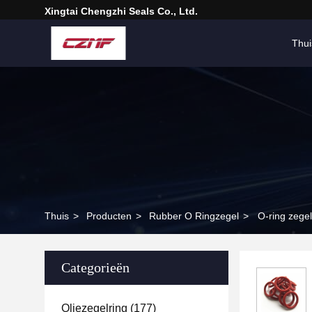
Xingtai Chengzhi Seals Co., Ltd.
Thui
Thuis
>
Producten
>
Rubber O Ringzegel
>
O-ring zegel
Categorieën
Oliezegelring
(177)