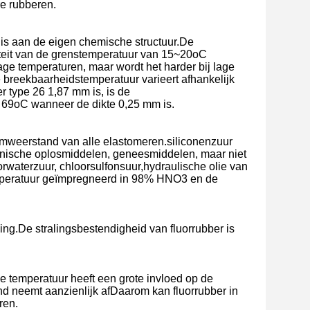
re rubberen.
n is aan de eigen chemische structuur.De
iteit van de grenstemperatuur van 15~20oC
lage temperaturen, maar wordt het harder bij lage
breekbaarheidstemperatuur varieert afhankelijk
r type 26 1,87 mm is, is de
 69oC wanneer de dikte 0,25 mm is.
iumweerstand van alle elastomeren.siliconenzuur
ganische oplosmiddelen, geneesmiddelen, maar niet
orwaterzuur, chloorsulfonsuur,hydraulische olie van
emperatuur geïmpregneerd in 98% HNO3 en de
ing.De stralingsbestendigheid van fluorrubber is
 de temperatuur heeft een grote invloed op de
and neemt aanzienlijk afDaarom kan fluorrubber in
ren.