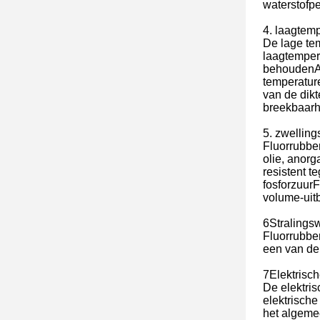
waterstofpe
4. laagtem
De lage tem
laagtemper
behoudenAls
temperatur
van de dikt
breekbaarh
5. zwelling
Fluorrubber
olie, anor
resistent t
fosforzuur
volume-uit
6Stralings
Fluorrubber
een van de 
7Elektrisch
De elektris
elektrische
het algemee