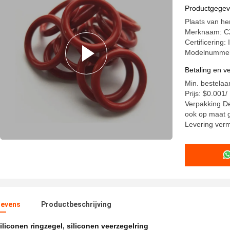
Productgege
Plaats van h
Merknaam: 
Certificering:
Modelnummer
Betaling en 
Min. bestelaa
Prijs: $0.001
Verpakking De
ook op maat 
Levering ver
evens
Productbeschrijving
iliconen ringzegel
,
siliconen veerzegelring