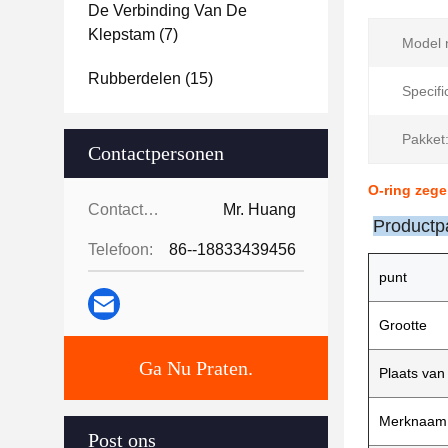
De Verbinding Van De
Klepstam
(7)
Model n
Rubberdelen
(15)
Specifi
Pakket
Contactpersonen
O-ring zege
Contactpersonen:
Mr. Huang
Productp
Telefoon:
86--18833439456
punt
Grootte
Ga Nu Praten.
Plaats van
Merknaam
Post ons