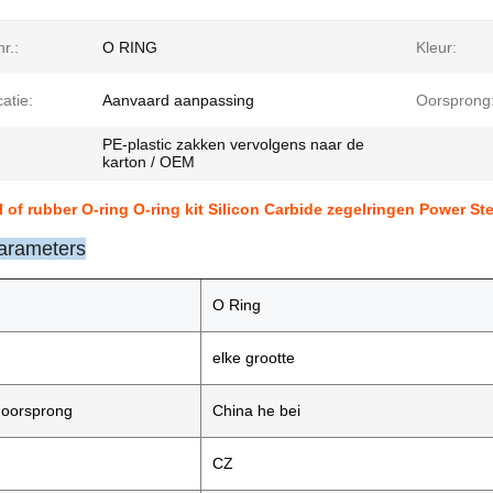
r.:
O RING
Kleur:
catie:
Aanvaard aanpassing
Oorsprong
PE-plastic zakken vervolgens naar de
:
karton / OEM
l of rubber O-ring O-ring kit Silicon Carbide zegelringen Power St
arameters
O Ring
elke grootte
 oorsprong
China he bei
CZ