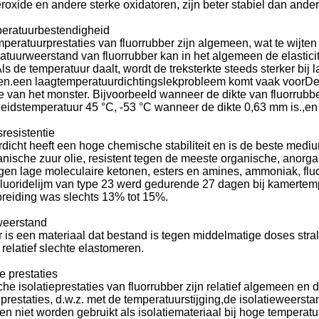
roxide en andere sterke oxidatoren, zijn beter stabiel dan ande
peratuurbestendigheid
peratuurprestaties van fluorrubber zijn algemeen, wat te wijte
atuurweerstand van fluorrubber kan in het algemeen de elastic
 de temperatuur daalt, wordt de treksterkte steeds sterker bij 
en.een laagtemperatuurdichtingslekprobleem komt vaak voorDe 
e van het monster. Bijvoorbeeld wanneer de dikte van fluorrubbe
eidstemperatuur 45 °C, -53 °C wanneer de dikte 0,63 mm is.,en
sresistentie
dicht heeft een hoge chemische stabiliteit en is de beste med
ganische zuur olie, resistent tegen de meeste organische, anor
egen lage moleculaire ketonen, esters en amines, ammoniak, flu
Laat een bericht achter
Fluoridelijm van type 23 werd gedurende 27 dagen bij kamert
breiding was slechts 13% tot 15%.
We bellen je snel terug!
weerstand
 is een materiaal dat bestand is tegen middelmatige doses stral
relatief slechte elastomeren.
e prestaties
che isolatieprestaties van fluorrubber zijn relatief algemeen en
 prestaties, d.w.z. met de temperatuurstijging,de isolatieweerst
n niet worden gebruikt als isolatiemateriaal bij hoge temperatu