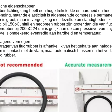
sche eigenschappen
berdichtingsring heeft een hoge treksterkte en hardheid en hee
enging, maar de elasticiteit is algemeen.de compressie permane
r is groot, maar in vergelijking met dezelfde omstandigheden,
ijd bij 150oC, nitril en neopreen rubber zijn groter dan die van 
orrubber bij 200oC 24 uur is gelijk aan de compressievervormin
rkte is omgekeerd evenredig aan hardheid en temperatuur.
tragend vermogen
rager van fluorrubber is afhankelijk van het gehalte aan haloge
VERZENDEN
 in contact met de vlam, maar automatisch blussen na het verla
d rubber.