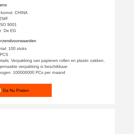
vens
erkomst: CHINA
CZMF
 ISO 9001
: De EG
verzendvoorwaarden
ntal: 100 stuks
/ PCS
tails: Verpakking van papieren rollen en plastic zakken,
gemaakte verpakking is beschikbaar
mogen: 100000000 PCs per maand
Ga Nu Praten.