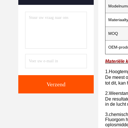
Modelnum
Materiaalt
MOQ
OEM-prod
Materiële 
1.Hoogtem
De meest op
tot dit, ka
Verzend
2.Weerstan
De resultat
in de luch
3.chemische
Fluorgom he
oplosmiddel