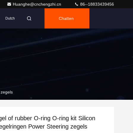
Huanghe@cnchengzhi.cn
86--18833439456
Chatten
Dutch
 zegels
el of rubber O-ring O-ring kit Silicon
egelringen Power Steering zegels