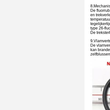
8.Mechani
De fluorrub
en trekverl
temperatuu
tegelijkert
type 26-flu
De trekste
9.Vlamver
De vlamvert
kan branden
zelfblussen