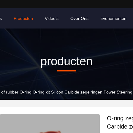
s
Producten
Video's
Over Ons
Evenementen
producten
 of rubber O-ring O-ring kit Silicon Carbide zegelringen Power Steering
O-ring zeg
Carbide z